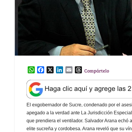
W
F
X
L
E
T
Compártelo
h
a
i
m
h
a
c
n
a
r
t
e
k
i
e
s
b
e
l
a
A
o
d
d
El exgobernador de Sucre, condenado por el asesin
p
o
I
s
apegado a la verdad ante La Jurisdicción Especial
p
k
n
que prendiera el ventilador. Salvador Arana echó 
elite sucreña y cordobesa. Arana reveló que su vínc