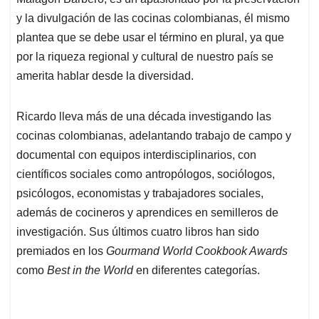
A
o
d
d
p
o
I
s
y la divulgación de las cocinas colombianas, él mismo
p
k
n
plantea que se debe usar el término en plural, ya que
por la riqueza regional y cultural de nuestro país se
amerita hablar desde la diversidad.
Ricardo lleva más de una década investigando las
cocinas colombianas, adelantando trabajo de campo y
documental con equipos interdisciplinarios, con
científicos sociales como antropólogos, sociólogos,
psicólogos, economistas y trabajadores sociales,
además de cocineros y aprendices en semilleros de
investigación. Sus últimos cuatro libros han sido
premiados en los
Gourmand World Cookbook Awards
como
Best in the World
en diferentes categorías.