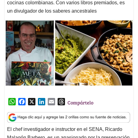
cocinas colombianas. Con varios libros premiados, es
un divulgador de los saberes ancestrales
W
F
X
L
E
T
Compártelo
h
a
i
m
h
a
c
n
a
r
t
e
k
i
e
El chef investigador e instructor en el SENA, Ricardo
s
b
e
l
a
Malagón Barbero, es un apasionado por la preservación