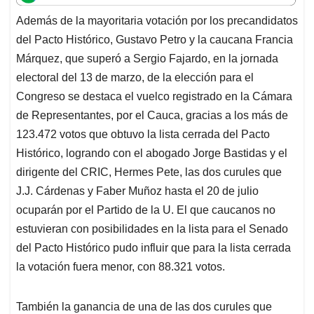
t
e
k
i
e
Además de la mayoritaria votación por los precandidatos
s
b
e
l
a
del Pacto Histórico, Gustavo Petro y la caucana Francia
A
o
d
d
p
o
I
s
Márquez, que superó a Sergio Fajardo, en la jornada
p
k
n
electoral del 13 de marzo, de la elección para el
Congreso se destaca el vuelco registrado en la Cámara
de Representantes, por el Cauca, gracias a los más de
123.472 votos que obtuvo la lista cerrada del Pacto
Histórico, logrando con el abogado Jorge Bastidas y el
dirigente del CRIC, Hermes Pete, las dos curules que
J.J. Cárdenas y Faber Muñoz hasta el 20 de julio
ocuparán por el Partido de la U. El que caucanos no
estuvieran con posibilidades en la lista para el Senado
del Pacto Histórico pudo influir que para la lista cerrada
la votación fuera menor, con 88.321 votos.
También la ganancia de una de las dos curules que