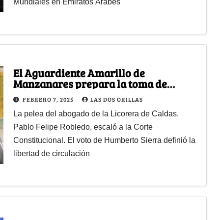
Mundiales en Emiratos Árabes
El Aguardiente Amarillo de
Manzanares prepara la toma de
Colombia sin barreras regionales
FEBRERO 7, 2025
LAS DOS ORILLAS
La pelea del abogado de la Licorera de Caldas,
Pablo Felipe Robledo, escaló a la Corte
Constitucional. El voto de Humberto Sierra definió la
libertad de circulación