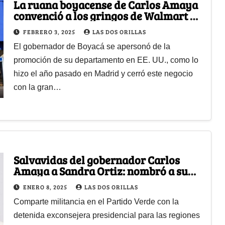
La ruana boyacense de Carlos Amaya
convenció a los gringos de Walmart de
importar panela de su tierra
FEBRERO 3, 2025
LAS DOS ORILLAS
El gobernador de Boyacá se apersonó de la
promoción de su departamento en EE. UU., como lo
hizo el año pasado en Madrid y cerró este negocio
con la gran…
Salvavidas del gobernador Carlos
Amaya a Sandra Ortiz: nombró a su
hermana secretaria de Minas de
ENERO 8, 2025
LAS DOS ORILLAS
Boyacá
Comparte militancia en el Partido Verde con la
detenida exconsejera presidencial para las regiones