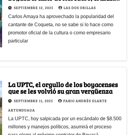
que resucitó la carranga
SEPTIEMBRE 12, 2025
LAS DOS ORILLAS
Carlos Amaya ha aprovechado la popularidad del
cantante de Coqueta, no se sabe si lo hace como
promotor oficial de la cultura o como empresario
particular
La UPTC, el orgullo de los boyacenses
que se les volvió su gran vergüenza
SEPTIEMBRE 11, 2025
FABIO ANDRÉS OLARTE
ARTUNDUAGA
La UPTC, hoy salpicada por un escándalo de $8.500
millones y manejos políticos, asumirá el proceso
para elegir al próximo contralor de Boyacá