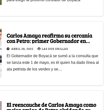
Carlos Amaya reafirma su cercanía
con Petro: primer Gobernador en
apoyar la consulta popular
ABRIL 28, 2025
LAS DOS ORILLAS
El Gobernador de Boyacá se sumó a la consulta que
se lanza este 1 de mayo, es él quien ha dado línea al
ala petrista de los verdes y se…
El reencauche de Carlos Amaya como
mejor amigo de Petro olvidando su