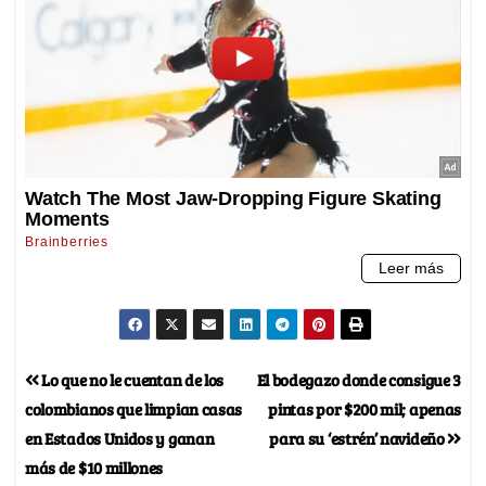
Lo que no le cuentan de los
El bodegazo donde consigue 3
colombianos que limpian casas
pintas por $200 mil; apenas
en Estados Unidos y ganan
para su ‘estrén’ navideño
más de $10 millones