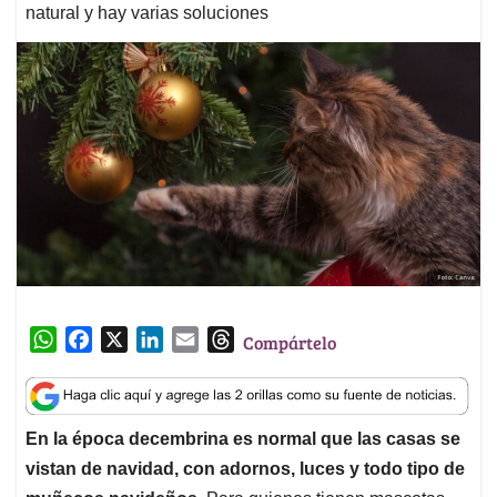
natural y hay varias soluciones
W
F
X
L
E
T
Compártelo
h
a
i
m
h
a
c
n
a
r
t
e
k
i
e
En la época decembrina es normal que las casas se
s
b
e
l
a
vistan de navidad, con adornos, luces y todo tipo de
A
o
d
d