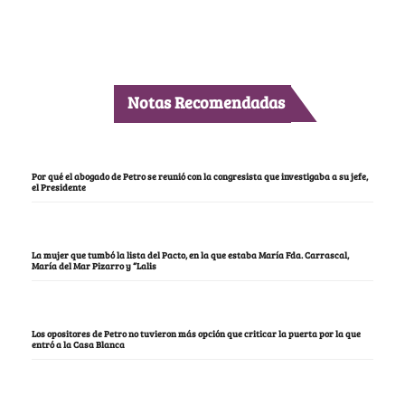
Notas Recomendadas
Por qué el abogado de Petro se reunió con la congresista que investigaba a su jefe,
el Presidente
La mujer que tumbó la lista del Pacto, en la que estaba María Fda. Carrascal,
María del Mar Pizarro y “Lalis
Los opositores de Petro no tuvieron más opción que criticar la puerta por la que
entró a la Casa Blanca