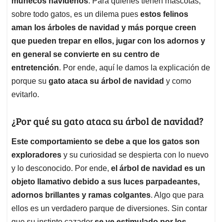
p
o
I
s
muñecos navideños
. Para quienes tienen mascotas,
p
k
n
sobre todo gatos, es un dilema pues
estos felinos
aman los árboles de navidad y más porque creen
que pueden trepar en ellos, jugar con los adornos y
en general se convierte en su centro de
entretención
. Por ende, aquí le damos la explicación de
porque su
gato ataca su árbol de navidad
y como
evitarlo.
¿Por qué su gato ataca su árbol de navidad?
Este comportamiento se debe a que los gatos son
exploradores
y su curiosidad se despierta con lo nuevo
y lo desconocido. Por ende,
el árbol de navidad es un
objeto llamativo debido a sus luces parpadeantes,
adornos brillantes y ramas colgantes
. Algo que para
ellos es un verdadero parque de diversiones. Sin contar
que
su instinto cazador
se ve estimulado por los