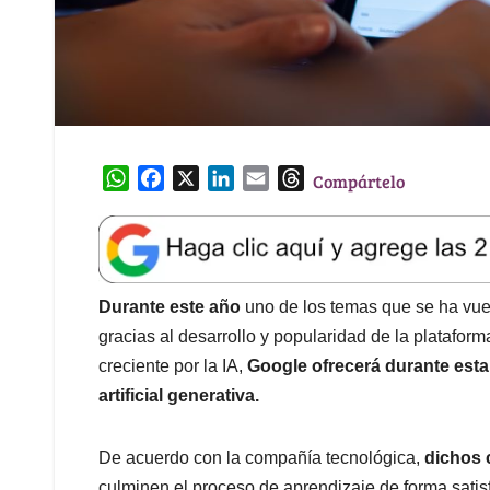
W
F
X
L
E
T
Compártelo
h
a
i
m
h
a
c
n
a
r
t
e
k
i
e
s
b
e
l
a
A
o
d
d
Durante este año
uno de los temas que se ha vue
p
o
I
s
gracias al desarrollo y popularidad de la platafor
p
k
n
creciente por la IA,
Google ofrecerá durante esta
artificial generativa.
De acuerdo con la compañía tecnológica,
dichos 
culminen el proceso de aprendizaje de forma satis