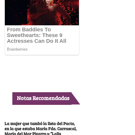
Notas Recomendadas
La mujer que tumbó la lista del Pacto,
en la que estaba María Fda. Carrascal,
María del Mar Pizarro y “Lalis