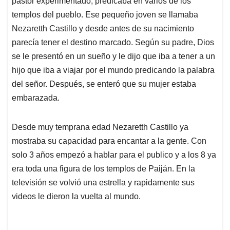
p
o
I
s
pastor experimentado, predicaba en varios de los
p
k
n
templos del pueblo. Ese pequeño joven se llamaba
Nezaretth Castillo y desde antes de su nacimiento
parecía tener el destino marcado. Según su padre, Dios
se le presentó en un sueño y le dijo que iba a tener a un
hijo que iba a viajar por el mundo predicando la palabra
del señor. Después, se enteró que su mujer estaba
embarazada.
Desde muy temprana edad Nezaretth Castillo ya
mostraba su capacidad para encantar a la gente. Con
solo 3 años empezó a hablar para el publico y a los 8 ya
era toda una figura de los templos de Paiján. En la
televisión se volvió una estrella y rapidamente sus
videos le dieron la vuelta al mundo.