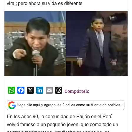
viral; pero ahora su vida es diferente
W
F
X
L
E
T
Compártelo
h
a
i
m
h
a
c
n
a
r
t
e
k
i
e
En los años 90, la comunidad de Paiján en el Perú
s
b
e
l
a
volvió famoso a un pequeño joven, que como todo un
A
o
d
d