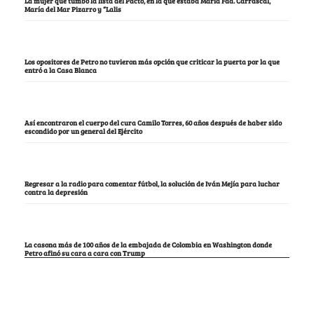
La mujer que tumbó la lista del Pacto, en la que estaba María Fda. Carrascal,
María del Mar Pizarro y “Lalis
Los opositores de Petro no tuvieron más opción que criticar la puerta por la que
entró a la Casa Blanca
Así encontraron el cuerpo del cura Camilo Torres, 60 años después de haber sido
escondido por un general del Ejército
Regresar a la radio para comentar fútbol, la solución de Iván Mejía para luchar
contra la depresión
La casona más de 100 años de la embajada de Colombia en Washington donde
Petro afinó su cara a cara con Trump