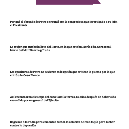
Por qué el abogado de Petro se reunió con la congresista que investigaba a su jefe,
el Presidente
La mujer que tumbó la lista del Pacto, en la que estaba María Fda. Carrascal,
María del Mar Pizarro y “Lalis
Los opositores de Petro no tuvieron más opción que criticar la puerta por la que
entró a la Casa Blanca
Así encontraron el cuerpo del cura Camilo Torres, 60 años después de haber sido
escondido por un general del Ejército
Regresar a la radio para comentar fútbol, la solución de Iván Mejía para luchar
contra la depresión