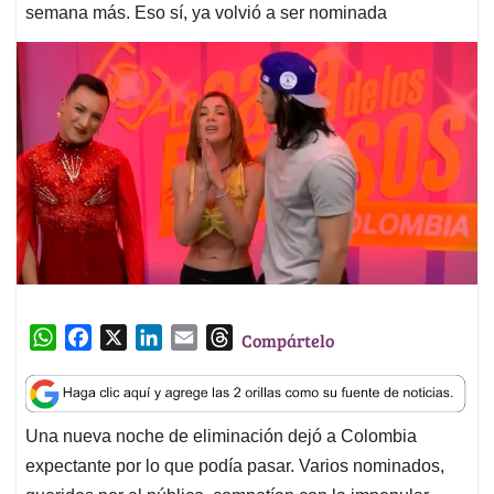
semana más. Eso sí, ya volvió a ser nominada
W
F
X
L
E
T
Compártelo
h
a
i
m
h
a
c
n
a
r
t
e
k
i
e
Una nueva noche de eliminación dejó a Colombia
s
b
e
l
a
expectante por lo que podía pasar. Varios nominados,
A
o
d
d