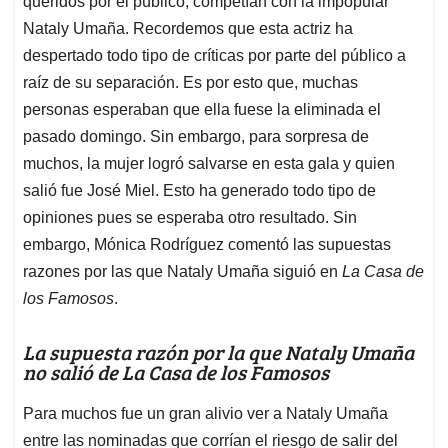
p
o
I
s
queridos por el público, competían con la impopular
p
k
n
Nataly Umaña. Recordemos que esta actriz ha
despertado todo tipo de críticas por parte del público a
raíz de su separación. Es por esto que, muchas
personas esperaban que ella fuese la eliminada el
pasado domingo. Sin embargo, para sorpresa de
muchos, la mujer logró salvarse en esta gala y quien
salió fue José Miel. Esto ha generado todo tipo de
opiniones pues se esperaba otro resultado. Sin
embargo, Mónica Rodríguez comentó las supuestas
razones por las que Nataly Umaña siguió en
La Casa de
los Famosos
.
La supuesta razón por la que Nataly Umaña
no salió de La Casa de los Famosos
Para muchos fue un gran alivio ver a Nataly Umaña
entre las nominadas que corrían el riesgo de salir del