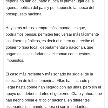
deporte no han ocupado nunca el primer lugar de la
A
o
d
d
p
o
I
s
agenda política del país y por supuesto tampoco del
p
k
n
presupuesto nacional.
Hay otros rubros siempre más importantes que,
podríamos pensar, permiten tergiversar más fácilmente
los dineros públicos, es decir el dinero que recibe el
gobierno (sea local, departamental o nacional), que
pagamos los ciudadanos del común con nuestros
impuestos.
El caso más reciente y más sonado ha sido el de la
selección de fútbol femenina. Ellas han luchado por
llegar hasta donde han llegado con las uñas, pero sin el
apoyo que debería darles el gobierno. Claro y ahora que
han hecho brillar el tricolor nacional en diferentes
escenarios del mundo, ahora si son importantes.