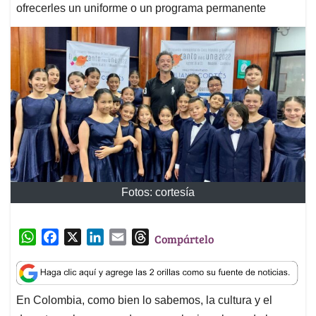
ofrecerles un uniforme o un programa permanente
Fotos: cortesía
W
F
X
L
E
T
Compártelo
h
a
i
m
h
a
c
n
a
r
t
e
k
i
e
En Colombia, como bien lo sabemos, la cultura y el
s
b
e
l
a