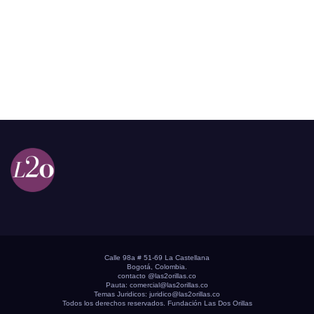
Calle 98a # 51-69 La Castellana
Bogotá, Colombia.
contacto @las2orillas.co
Pauta:
comercial@las2orillas.co
Temas Juridicos:
juridico@las2orillas.co
Todos los derechos reservados. Fundación Las Dos Orillas