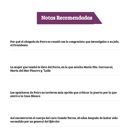
Notas Recomendadas
Por qué el abogado de Petro se reunió con la congresista que investigaba a su jefe,
el Presidente
La mujer que tumbó la lista del Pacto, en la que estaba María Fda. Carrascal,
María del Mar Pizarro y “Lalis
Los opositores de Petro no tuvieron más opción que criticar la puerta por la que
entró a la Casa Blanca
Así encontraron el cuerpo del cura Camilo Torres, 60 años después de haber sido
escondido por un general del Ejército