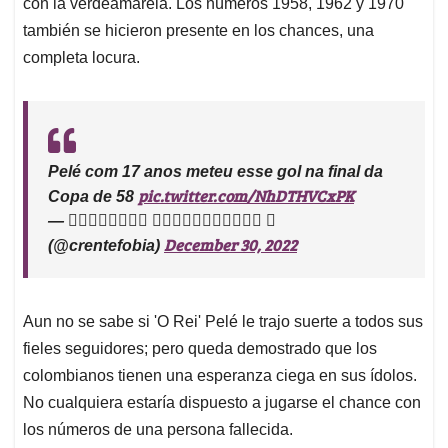
con la verdeamárela. Los números 1958, 1962 y 1970
también se hicieron presente en los chances, una
completa locura.
Pelé com 17 anos meteu esse gol na final da
pic.twitter.com/NhDTHVCxPK
Copa de 58
— 𝕮𝖗𝖎𝖙𝖎𝖈𝖆𝖘 𝕯𝖊𝖘𝖙𝖗𝖚𝖙𝖎𝖛𝖆𝖘 
December 30, 2022
(@crentefobia)
Aun no se sabe si 'O Rei' Pelé le trajo suerte a todos sus
fieles seguidores; pero queda demostrado que los
colombianos tienen una esperanza ciega en sus ídolos.
No cualquiera estaría dispuesto a jugarse el chance con
los números de una persona fallecida.