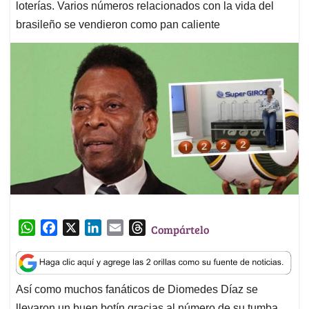
loterías. Varios números relacionados con la vida del
brasileño se vendieron como pan caliente
W
F
X
L
E
T
Compártelo
h
a
i
m
h
a
c
n
a
r
t
e
k
i
e
Así como muchos fanáticos de Diomedes Díaz se
s
b
e
l
a
llevaron un buen botín gracias al número de su tumba,