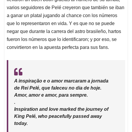
A
o
d
d
p
o
I
s
varios seguidores de Pelé creyeron que también se iban
p
k
n
a ganar un platal jugando al chance con los números
que lo representaron en vida. Y es que no se puede
negar que durante la carrera del astro brasileño, hartos
fueron los números que lo identificaron; y por eso, se
convirtieron en la apuesta perfecta para sus fans.
A inspiração e o amor marcaram a jornada
de Rei Pelé, que faleceu no dia de hoje.
Amor, amor e amor, para sempre.
.
Inspiration and love marked the journey of
King Pelé, who peacefully passed away
today.