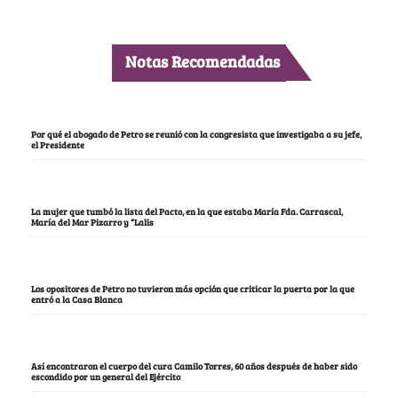
Notas Recomendadas
Por qué el abogado de Petro se reunió con la congresista que investigaba a su jefe,
el Presidente
La mujer que tumbó la lista del Pacto, en la que estaba María Fda. Carrascal,
María del Mar Pizarro y “Lalis
Los opositores de Petro no tuvieron más opción que criticar la puerta por la que
entró a la Casa Blanca
Así encontraron el cuerpo del cura Camilo Torres, 60 años después de haber sido
escondido por un general del Ejército