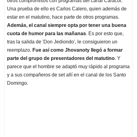
p
o
I
s
otros compromisos con programas del canal Caracol.
p
k
n
Una prueba de ello es Carlos Calero, quien además de
estar en el matutino, hace parte de otros programas.
Además, el canal siempre opta por tener una buena
cuota de humor para las mañanas
. Es por esto que,
tras la salida de 'Don Jediondo', le consiguieron un
reemplazo.
Fue así como Jhovanoty llegó a formar
parte del grupo de presentadores del matutino
. Y
parece que el hombre se adaptó muy rápido al programa
y a sus compañeros de set allí en el canal de los Santo
Domingo.