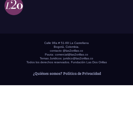
Calle 98a # 51-69 La Castellana
Bogotá, Colombia.
contacto @las2orillas.co
Pauta:
comercial@las2orillas.co
Temas Juridicos:
juridico@las2orillas.co
Todos los derechos reservados. Fundación Las Dos Orillas
¿Quiénes somos?
Política de Privacidad