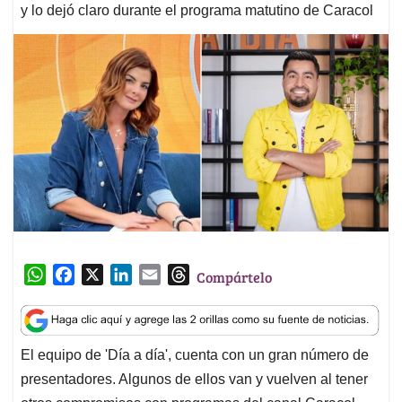
y lo dejó claro durante el programa matutino de Caracol
W
F
X
L
E
T
Compártelo
h
a
i
m
h
a
c
n
a
r
t
e
k
i
e
El equipo de 'Día a día', cuenta con un gran número de
s
b
e
l
a
presentadores. Algunos de ellos van y vuelven al tener
A
o
d
d