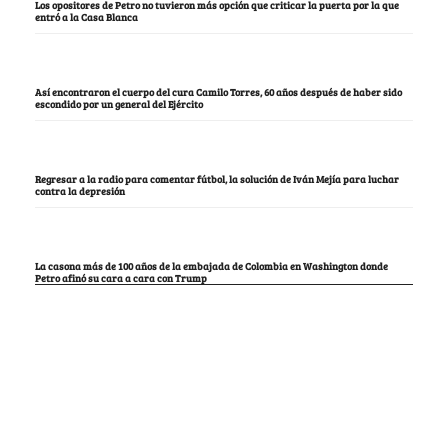
Los opositores de Petro no tuvieron más opción que criticar la puerta por la que
entró a la Casa Blanca
Así encontraron el cuerpo del cura Camilo Torres, 60 años después de haber sido
escondido por un general del Ejército
Regresar a la radio para comentar fútbol, la solución de Iván Mejía para luchar
contra la depresión
La casona más de 100 años de la embajada de Colombia en Washington donde
Petro afinó su cara a cara con Trump