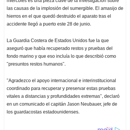
p
o
I
s
miércoles es una pieza clave de la investigación sobre
p
k
n
las causas de la implosión del sumergible. El amasijo de
hierros en el que quedó destruido el aparato tras el
accidente llegó a puerto este 28 de junio.
La Guardia Costera de Estados Unidos fue la que
aseguró que había recuperado restos y pruebas del
fondo marino y que eso incluía lo que describió como
"presuntos restos humanos".
"Agradezco el apoyo internacional e interinstitucional
coordinado para recuperar y preservar estas pruebas
vitales a distancias y profundidades extremas", declaró
en un comunicado el capitán Jason Neubauer, jefe de
los guardacostas estadounidenses.