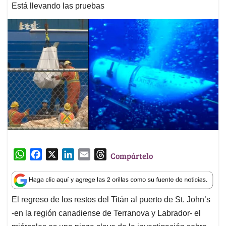
Está llevando las pruebas
W
F
X
L
E
T
Compártelo
h
a
i
m
h
a
c
n
a
r
t
e
k
i
e
El regreso de los restos del Titán al puerto de St. John’s
s
b
e
l
a
-en la región canadiense de Terranova y Labrador- el
A
o
d
d