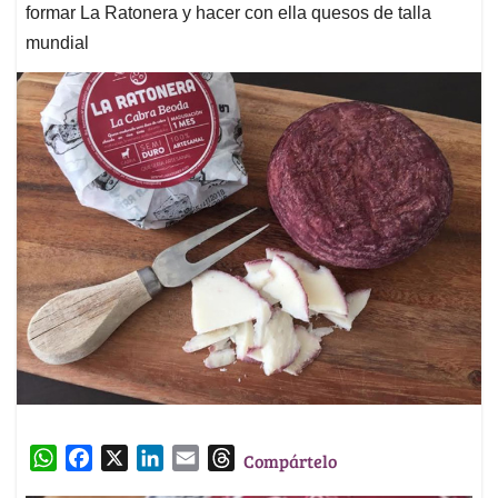
formar La Ratonera y hacer con ella quesos de talla
mundial
W
F
X
L
E
T
Compártelo
h
a
i
m
h