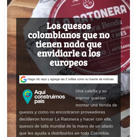
a
c
n
a
r
t
e
k
i
e
s
b
e
l
a
Los quesos
A
o
d
d
colombianos que no
p
o
I
s
p
k
n
tienen nada que
envidiarle a los
europeos
Una caleña y su
esposo querían
montar una tienda de
quesos y como no encontraron proveedores
decidieron formar La Ratonera y hacer con ella,
quesos de talla mundial de la mano de un aliado
que les ayuda a distribuirlos en toda Colombia.