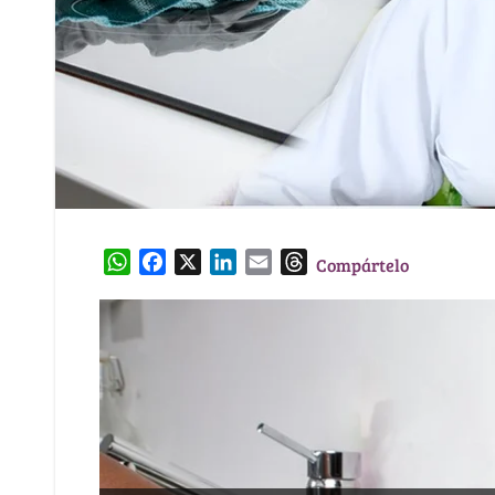
W
F
X
L
E
T
Compártelo
h
a
i
m
h
a
c
n
a
r
t
e
k
i
e
s
b
e
l
a
A
o
d
d
p
o
I
s
p
k
n