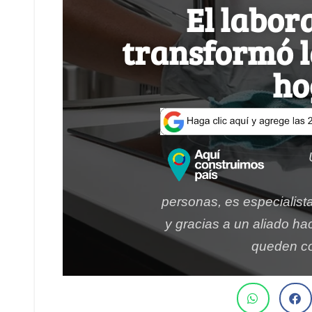
El labor
transformó l
ho
personas, es especialist
y gracias a un aliado ha
queden c