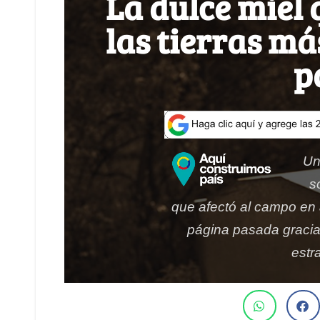
La dulce miel 
las tierras má
p
Un
s
que afectó al campo en
página pasada gracia
estr