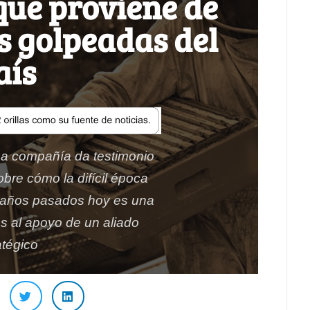
que proviene de
s golpeadas del
aís
a compañía da testimonio
obre cómo la difícil época
 años pasados hoy es una
s al apoyo de un aliado
atégico