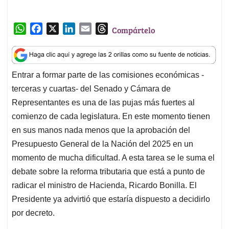
W
F
X
L
E
T
Compártelo
h
a
i
m
h
a
c
n
a
r
t
e
k
i
e
Entrar a formar parte de las comisiones económicas -
s
b
e
l
a
terceras y cuartas- del Senado y Cámara de
A
o
d
d
p
o
I
s
Representantes es una de las pujas más fuertes al
p
k
n
comienzo de cada legislatura. En este momento tienen
en sus manos nada menos que la aprobación del
Presupuesto General de la Nación del 2025 en un
momento de mucha dificultad. A esta tarea se le suma el
debate sobre la reforma tributaria que está a punto de
radicar el ministro de Hacienda, Ricardo Bonilla. El
Presidente ya advirtió que estaría dispuesto a decidirlo
por decreto.