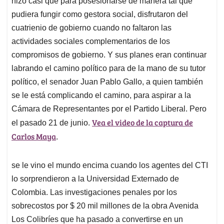
p
o
I
s
hizo casi que para posesionarse de manera tal que
p
k
n
pudiera fungir como gestora social, disfrutaron del
cuatrienio de gobierno cuando no faltaron las
actividades sociales complementarios de los
compromisos de gobierno. Y sus planes eran continuar
labrando el camino político para de la mano de su tutor
político, el senador Juan Pablo Gallo, a quien también
se le está complicando el camino, para aspirar a la
Cámara de Representantes por el Partido Liberal. Pero
Vea el video de la captura de
el pasado 21 de junio.
Carlos Maya
.
se le vino el mundo encima cuando los agentes del CTI
lo sorprendieron a la Universidad Externado de
Colombia. Las investigaciones penales por los
sobrecostos por $ 20 mil millones de la obra Avenida
Los Colibríes que ha pasado a convertirse en un