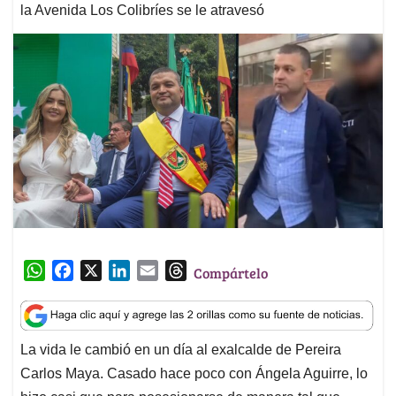
la Avenida Los Colibríes se le atravesó
W
F
X
L
E
T
Compártelo
h
a
i
m
h
a
c
n
a
r
t
e
k
i
e
La vida le cambió en un día al exalcalde de Pereira
s
b
e
l
a
Carlos Maya. Casado hace poco con Ángela Aguirre, lo
A
o
d
d