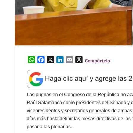
W
F
X
L
E
T
Compártelo
h
a
i
m
h
a
c
n
a
r
t
e
k
i
e
s
b
e
l
a
A
o
d
d
Las pugnas en el Congreso de la República no ac
p
o
I
s
Raúl Salamanca como presidentes del Senado y d
p
k
n
vicepresidentes y secretarios generales de ambas
días más hasta definir las mesas directivas de la
pasar a las plenarias.