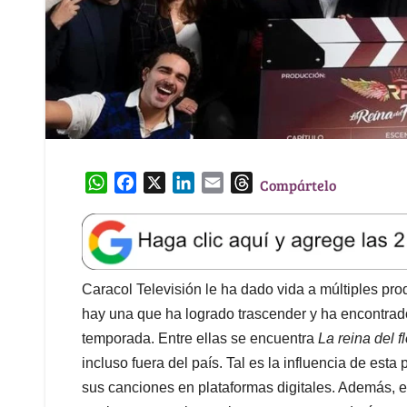
W
F
X
L
E
T
Compártelo
h
a
i
m
h
a
c
n
a
r
t
e
k
i
e
s
b
e
l
a
A
o
d
d
Caracol Televisión le ha dado vida a múltiples pro
p
o
I
s
hay una que ha logrado trascender y ha encontrad
p
k
n
temporada. Entre ellas se encuentra
La reina del f
incluso fuera del país. Tal es la influencia de esta
sus canciones en plataformas digitales. Además, 