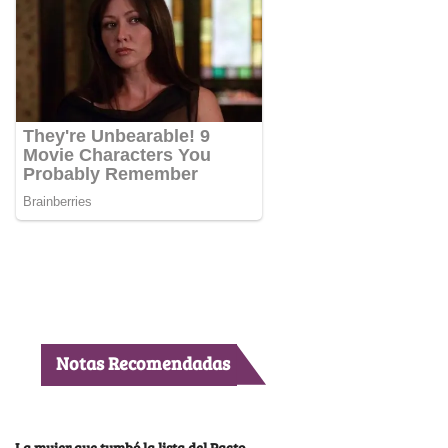
Notas Recomendadas
La mujer que tumbó la lista del Pacto,