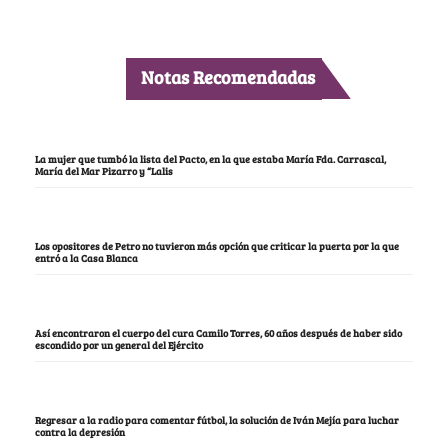
Notas Recomendadas
La mujer que tumbó la lista del Pacto, en la que estaba María Fda. Carrascal,
María del Mar Pizarro y “Lalis
Los opositores de Petro no tuvieron más opción que criticar la puerta por la que
entró a la Casa Blanca
Así encontraron el cuerpo del cura Camilo Torres, 60 años después de haber sido
escondido por un general del Ejército
Regresar a la radio para comentar fútbol, la solución de Iván Mejía para luchar
contra la depresión