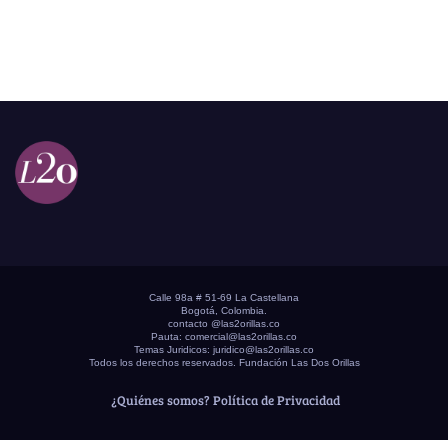
Calle 98a # 51-69 La Castellana
Bogotá, Colombia.
contacto @las2orillas.co
Pauta:
comercial@las2orillas.co
Temas Juridicos:
juridico@las2orillas.co
Todos los derechos reservados. Fundación Las Dos Orillas
¿Quiénes somos?
Política de Privacidad