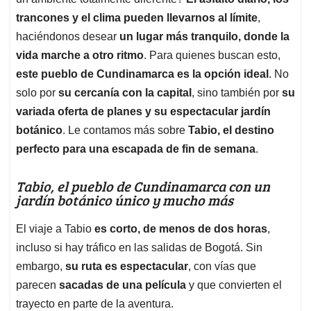
A
o
d
d
p
o
I
s
trancones y el clima pueden llevarnos al límite
,
p
k
n
haciéndonos desear
un lugar más tranquilo, donde la
vida marche a otro ritmo
. Para quienes buscan esto,
este pueblo de Cundinamarca es la opción ideal
. No
solo por
su cercanía con la capital
, sino también por
su
variada oferta de planes y su espectacular jardín
botánico
. Le contamos más sobre
Tabio, el destino
perfecto para una escapada de fin de semana
.
Tabio, el pueblo de Cundinamarca con un
jardín botánico único y mucho más
El viaje a Tabio
es corto, de menos de dos horas
,
incluso si hay tráfico en las salidas de Bogotá. Sin
embargo,
su ruta es espectacular
, con vías que
parecen
sacadas de una película
y que convierten el
trayecto en parte de la aventura.