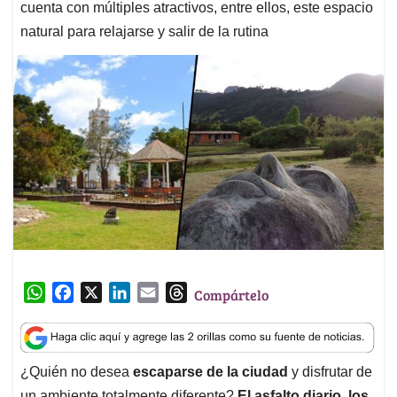
cuenta con múltiples atractivos, entre ellos, este espacio
natural para relajarse y salir de la rutina
W
F
X
L
E
T
Compártelo
h
a
i
m
h
a
c
n
a
r
t
e
k
i
e
¿Quién no desea
escaparse de la ciudad
y disfrutar de
s
b
e
l
a
un ambiente totalmente diferente?
El asfalto diario, los