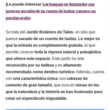
Los bosques en Santander que
|Le puede interesar
parecen sacados de un cuento de hadas; conozca un
paraíso oculto
Se trata del
Jardín Botánico de Tabio
, un sitio que
parece
sacado de un cuento de hadas
.
Lo mejor es
que la entrada es completamente gratuita
, lo que
permite conocer
toda la riqueza natural y paisajística
que ofrece este espacio
. Este jardín ha sido
reconocido por su belleza
y es
altamente
recomendado como destino turístico
. Además, cuenta
con
una característica única
: sus
cabezas de
cemento de gran tamaño
, que evocan
ruinas en las
que la naturaleza y la historia se han fusionado para
crear un espectáculo inigualable
.