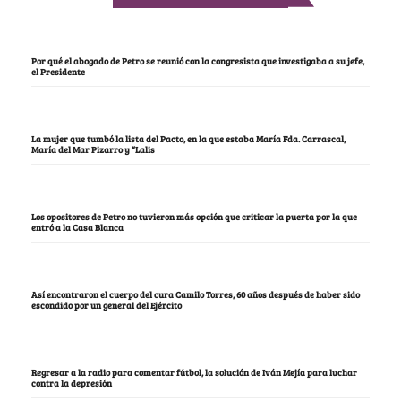
Por qué el abogado de Petro se reunió con la congresista que investigaba a su jefe,
el Presidente
La mujer que tumbó la lista del Pacto, en la que estaba María Fda. Carrascal,
María del Mar Pizarro y “Lalis
Los opositores de Petro no tuvieron más opción que criticar la puerta por la que
entró a la Casa Blanca
Así encontraron el cuerpo del cura Camilo Torres, 60 años después de haber sido
escondido por un general del Ejército
Regresar a la radio para comentar fútbol, la solución de Iván Mejía para luchar
contra la depresión