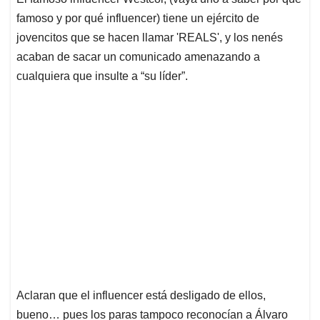
s
b
e
l
a
famoso y por qué influencer) tiene un ejército de
A
o
d
d
p
o
I
s
jovencitos que se hacen llamar 'REALS', y los nenés
p
k
n
acaban de sacar un comunicado amenazando a
cualquiera que insulte a “su líder”.
Aclaran que el influencer está desligado de ellos,
bueno… pues los paras tampoco reconocían a Álvaro