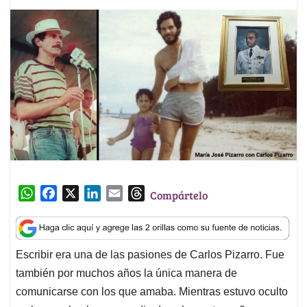
W
F
X
L
E
T
Compártelo
h
a
i
m
h
a
c
n
a
r
t
e
k
i
e
Escribir era una de las pasiones de Carlos Pizarro. Fue
s
b
e
l
a
también por muchos años la única manera de
A
o
d
d
p
o
I
s
comunicarse con los que amaba. Mientras estuvo oculto