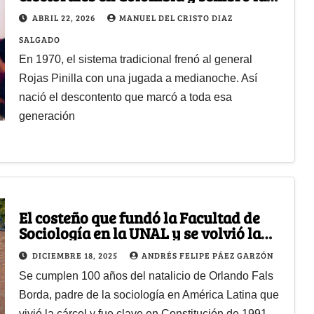
semilla de rebeldía del M-19
ABRIL 22, 2026
MANUEL DEL CRISTO DIAZ
SALGADO
En 1970, el sistema tradicional frenó al general
Rojas Pinilla con una jugada a medianoche. Así
nació el descontento que marcó a toda esa
generación
El costeño que fundó la Facultad de
Sociología en la UNAL y se volvió la
voz del M-19
DICIEMBRE 18, 2025
ANDRÉS FELIPE PÁEZ GARZÓN
Se cumplen 100 años del natalicio de Orlando Fals
Borda, padre de la sociología en América Latina que
vivió la cárcel y fue clave en Constitución de 1991