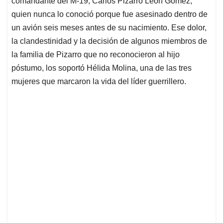
comandante del M-19, Carlos Pizarro León Gómez,
A
o
d
d
p
o
I
s
quien nunca lo conoció porque fue asesinado dentro de
p
k
n
un avión seis meses antes de su nacimiento. Ese dolor,
la clandestinidad y la decisión de algunos miembros de
la familia de Pizarro que no reconocieron al hijo
póstumo, los soportó Hélida Molina, una de las tres
mujeres que marcaron la vida del líder guerrillero.