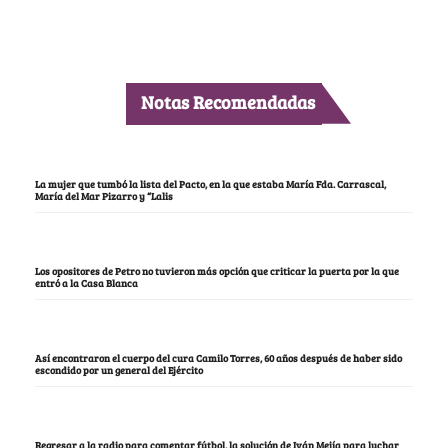
Notas Recomendadas
La mujer que tumbó la lista del Pacto, en la que estaba María Fda. Carrascal,
María del Mar Pizarro y “Lalis
Los opositores de Petro no tuvieron más opción que criticar la puerta por la que
entró a la Casa Blanca
Así encontraron el cuerpo del cura Camilo Torres, 60 años después de haber sido
escondido por un general del Ejército
Regresar a la radio para comentar fútbol, la solución de Iván Mejía para luchar