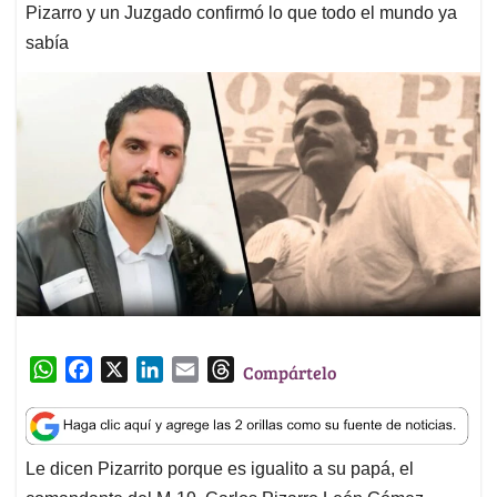
Pizarro y un Juzgado confirmó lo que todo el mundo ya
sabía
W
F
X
L
E
T
Compártelo
h
a
i
m
h
a
c
n
a
r
t
e
k
i
e
Le dicen Pizarrito porque es igualito a su papá, el
s
b
e
l
a