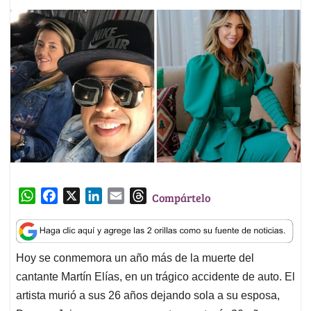
W
F
X
L
E
T
Compártelo
h
a
i
m
h
a
c
n
a
r
t
e
k
i
e
Hoy se conmemora un año más de la muerte del
s
b
e
l
a
cantante Martín Elías, en un trágico accidente de auto. El
A
o
d
d
p
o
I
s
artista murió a sus 26 años dejando sola a su esposa,