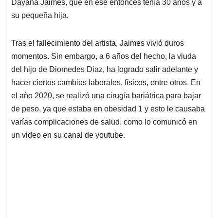
p
k
n
Dayana Jaimes, que en ese entonces tenía 30 años y a
su pequeña hija.
Tras el fallecimiento del artista, Jaimes vivió duros
momentos. Sin embargo, a 6 años del hecho, la viuda
del hijo de Diomedes Diaz, ha logrado salir adelante y
hacer ciertos cambios laborales, físicos, entre otros. En
el año 2020, se realizó una cirugía bariátrica para bajar
de peso, ya que estaba en obesidad 1 y esto le causaba
varías complicaciones de salud, como lo comunicó en
un video en su canal de youtube.