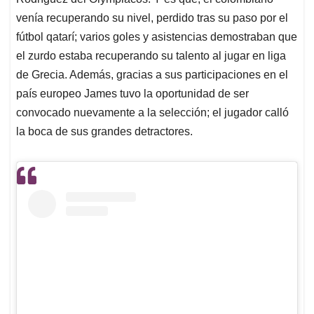
A
o
d
d
p
o
I
s
venía recuperando su nivel, perdido tras su paso por el
p
k
n
fútbol qatarí; varios goles y asistencias demostraban que
el zurdo estaba recuperando su talento al jugar en liga
de Grecia. Además, gracias a sus participaciones en el
país europeo James tuvo la oportunidad de ser
convocado nuevamente a la selección; el jugador calló
la boca de sus grandes detractores.