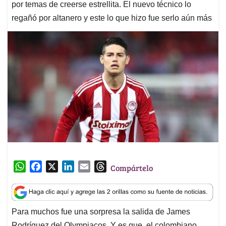
por temas de creerse estrellita. El nuevo técnico lo
regañó por altanero y este lo que hizo fue serlo aún más
W
F
X
L
E
T
Compártelo
h
a
i
m
h
a
c
n
a
r
t
e
k
i
e
Para muchos fue una sorpresa la salida de James
s
b
e
l
a
Rodríguez del Olympiacos. Y es que, el colombiano