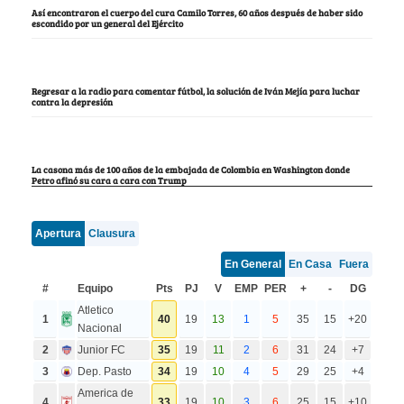
Así encontraron el cuerpo del cura Camilo Torres, 60 años después de haber sido
escondido por un general del Ejército
Regresar a la radio para comentar fútbol, la solución de Iván Mejía para luchar
contra la depresión
La casona más de 100 años de la embajada de Colombia en Washington donde
Petro afinó su cara a cara con Trump
Apertura
Clausura
En General
En Casa
Fuera
#
Equipo
Pts
PJ
V
EMP
PER
+
-
DG
Atletico
1
40
19
13
1
5
35
15
+20
Nacional
2
Junior FC
35
19
11
2
6
31
24
+7
3
Dep. Pasto
34
19
10
4
5
29
25
+4
America de
4
33
19
10
3
6
25
15
+10