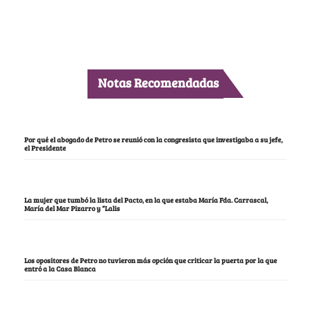
Notas Recomendadas
Por qué el abogado de Petro se reunió con la congresista que investigaba a su jefe,
el Presidente
La mujer que tumbó la lista del Pacto, en la que estaba María Fda. Carrascal,
María del Mar Pizarro y “Lalis
Los opositores de Petro no tuvieron más opción que criticar la puerta por la que
entró a la Casa Blanca