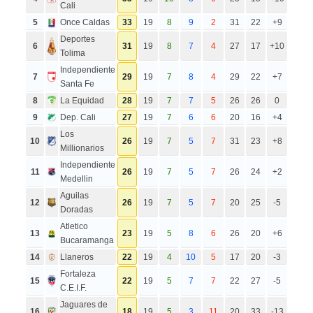
Cali
5
Once Caldas
33
19
8
9
2
31
22
+9
Deportes
6
31
19
8
7
4
27
17
+10
Tolima
Independiente
7
29
19
7
8
4
29
22
+7
Santa Fe
8
La Equidad
28
19
7
7
5
26
26
0
9
Dep. Cali
27
19
7
6
6
20
16
+4
Los
10
26
19
7
5
7
31
23
+8
Millionarios
Independiente
11
26
19
7
5
7
26
24
+2
Medellin
Aguilas
12
26
19
7
5
7
20
25
-5
Doradas
Atletico
13
23
19
5
8
6
26
20
+6
Bucaramanga
14
Llaneros
22
19
4
10
5
17
20
-3
Fortaleza
15
22
19
5
7
7
22
27
-5
C.E.I.F.
Jaguares de
16
18
19
5
3
11
20
33
-13