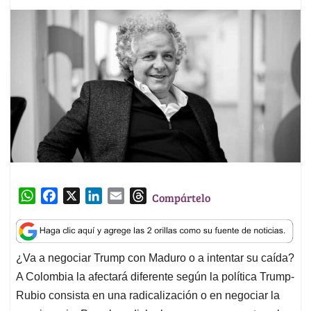
W
F
X
L
E
T
Compártelo
h
a
i
m
h
a
c
n
a
r
t
e
k
i
e
¿Va a negociar Trump con Maduro o a intentar su caída?
s
b
e
l
a
A Colombia la afectará diferente según la política Trump-
A
o
d
d
p
o
I
s
Rubio consista en una radicalización o en negociar la