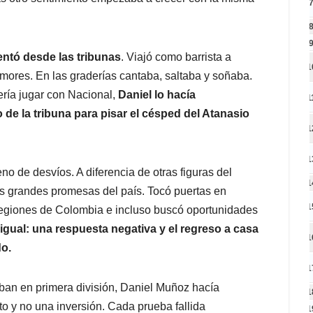
lentó desde las tribunas
. Viajó como barrista a
1
amores. En las graderías cantaba, saltaba y soñaba.
ría jugar con Nacional,
Daniel lo hacía
1
de la tribuna para pisar el césped del Atanasio
1
1
o de desvíos. A diferencia de otras figuras del
1
s grandes promesas del país. Tocó puertas en
1
 regiones de Colombia e incluso buscó oportunidades
igual: una respuesta negativa y el regreso a casa
1
do.
1
aban en primera división, Daniel Muñoz hacía
1
 y no una inversión. Cada prueba fallida
1