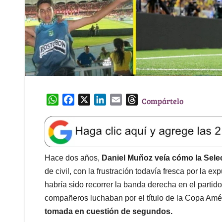
W
F
X
L
E
T
Compártelo
h
a
i
m
h
a
c
n
a
r
t
e
k
i
e
s
b
e
l
a
A
o
d
d
Hace dos años,
Daniel Muñoz veía cómo la Selec
p
o
I
s
de civil, con la frustración todavía fresca por la 
p
k
n
habría sido recorrer la banda derecha en el partid
compañeros luchaban por el título de la Copa Amé
tomada en cuestión de segundos.