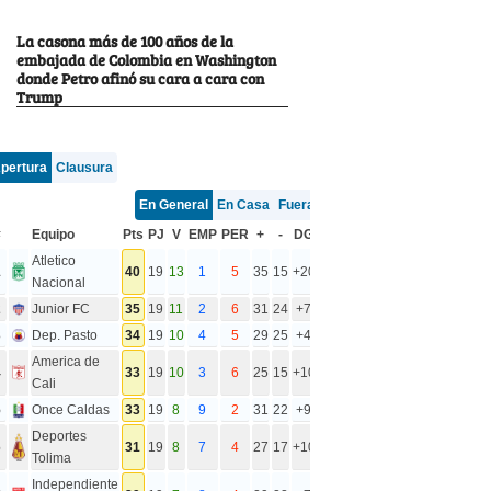
La casona más de 100 años de la
embajada de Colombia en Washington
donde Petro afinó su cara a cara con
Trump
pertura
Clausura
En General
En Casa
Fuera
#
Equipo
Pts
PJ
V
EMP
PER
+
-
DG
Atletico
1
40
19
13
1
5
35
15
+20
Nacional
2
Junior FC
35
19
11
2
6
31
24
+7
3
Dep. Pasto
34
19
10
4
5
29
25
+4
America de
4
33
19
10
3
6
25
15
+10
Cali
5
Once Caldas
33
19
8
9
2
31
22
+9
Deportes
6
31
19
8
7
4
27
17
+10
Tolima
Independiente