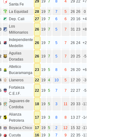
7
29
19
7
8
4
29
22
+7
Santa Fe
8
La Equidad
28
19
7
7
5
26
26
0
9
Dep. Cali
27
19
7
6
6
20
16
+4
Los
0
26
19
7
5
7
31
23
+8
Millionarios
Independiente
1
26
19
7
5
7
26
24
+2
Medellin
Aguilas
2
26
19
7
5
7
20
25
-5
Doradas
Atletico
3
23
19
5
8
6
26
20
+6
Bucaramanga
4
Llaneros
22
19
4
10
5
17
20
-3
Fortaleza
5
22
19
5
7
7
22
27
-5
C.E.I.F.
Jaguares de
6
18
19
5
3
11
20
33
-13
Cordoba
Alianza
7
17
19
3
8
8
13
27
-14
Petrolera
8
Boyaca Chico
17
19
5
2
12
15
32
-17
9
Cucuta
16
19
3
7
9
22
35
-13