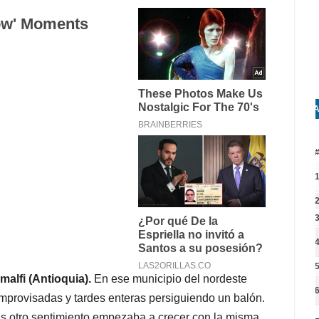
A
alfi (Antioquia).
En ese municipio del nordeste
 improvisadas y tardes enteras persiguiendo un balón.
as otro sentimiento empezaba a crecer con la misma