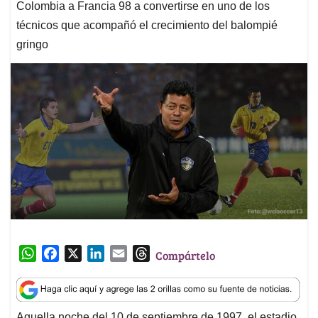
Colombia a Francia 98 a convertirse en uno de los
técnicos que acompañó el crecimiento del balompié
gringo
W
F
X
L
E
T
Compártelo
h
a
i
m
h
a
c
n
a
r
t
e
k
i
e
Aquella noche del 10 de septiembre de 1997, el estadio