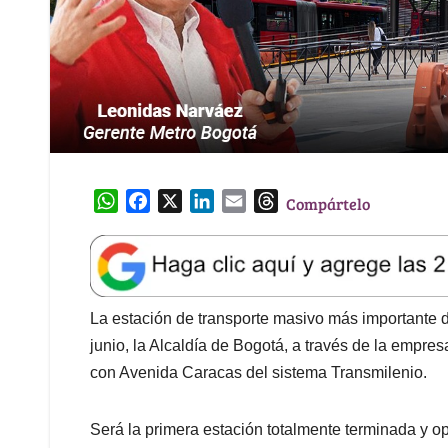
W
F
X
L
E
T
Compártelo
h
a
i
m
h
a
c
n
a
r
t
e
k
i
e
s
b
e
l
a
A
o
d
d
La estación de transporte masivo más importante de
p
o
I
s
junio, la Alcaldía de Bogotá, a través de la empres
p
k
n
con Avenida Caracas del sistema Transmilenio.
Será la primera estación totalmente terminada y op