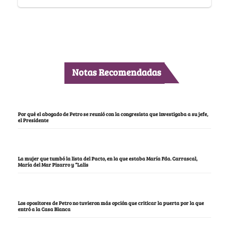
Notas Recomendadas
Por qué el abogado de Petro se reunió con la congresista que investigaba a su jefe,
el Presidente
La mujer que tumbó la lista del Pacto, en la que estaba María Fda. Carrascal,
María del Mar Pizarro y “Lalis
Los opositores de Petro no tuvieron más opción que criticar la puerta por la que
entró a la Casa Blanca