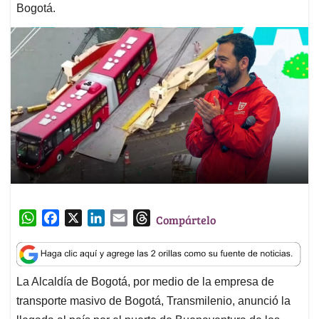
Bogotá.
W
F
X
L
E
T
Compártelo
h
a
i
m
h
a
c
n
a
r
t
e
k
i
e
La Alcaldía de Bogotá, por medio de la empresa de
s
b
e
l
a
transporte masivo de Bogotá, Transmilenio, anunció la
A
o
d
d