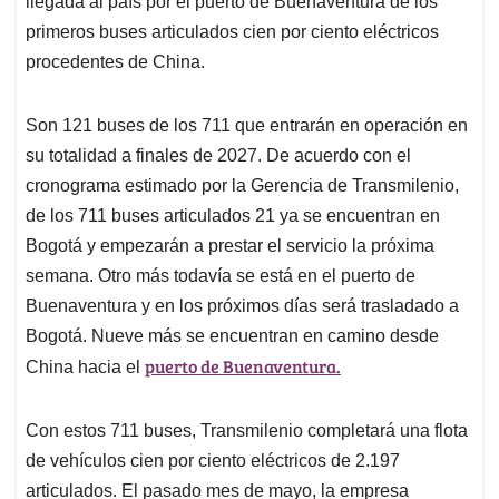
p
o
I
s
llegada al país por el puerto de Buenaventura de los
p
k
n
primeros buses articulados cien por ciento eléctricos
procedentes de China.
Son 121 buses de los 711 que entrarán en operación en
su totalidad a finales de 2027. De acuerdo con el
cronograma estimado por la Gerencia de Transmilenio,
de los 711 buses articulados 21 ya se encuentran en
Bogotá y empezarán a prestar el servicio la próxima
semana. Otro más todavía se está en el puerto de
Buenaventura y en los próximos días será trasladado a
Bogotá. Nueve más se encuentran en camino desde
puerto de Buenaventura.
China hacia el
Con estos 711 buses, Transmilenio completará una flota
de vehículos cien por ciento eléctricos de 2.197
articulados. El pasado mes de mayo, la empresa