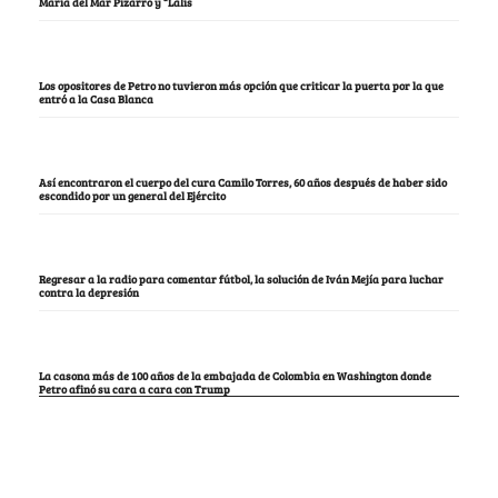
María del Mar Pizarro y “Lalis
Los opositores de Petro no tuvieron más opción que criticar la puerta por la que
entró a la Casa Blanca
Así encontraron el cuerpo del cura Camilo Torres, 60 años después de haber sido
escondido por un general del Ejército
Regresar a la radio para comentar fútbol, la solución de Iván Mejía para luchar
contra la depresión
La casona más de 100 años de la embajada de Colombia en Washington donde
Petro afinó su cara a cara con Trump