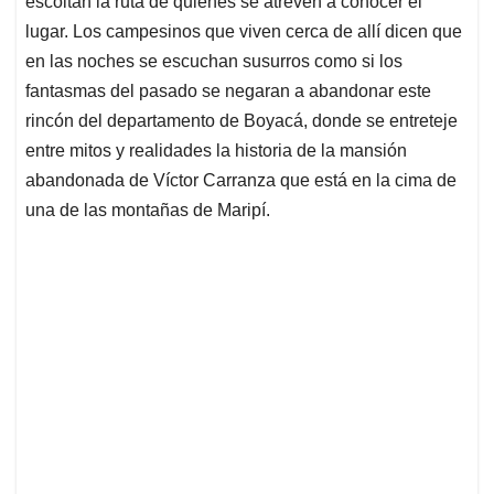
p
o
I
s
escoltan la ruta de quienes se atreven a conocer el
p
k
n
lugar. Los campesinos que viven cerca de allí dicen que
en las noches se escuchan susurros como si los
fantasmas del pasado se negaran a abandonar este
rincón del departamento de Boyacá, donde se entreteje
entre mitos y realidades la historia de la mansión
abandonada de Víctor Carranza que está en la cima de
una de las montañas de Maripí.