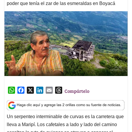
poder que tenía el zar de las esmeraldas en Boyacá
W
F
X
L
E
T
Compártelo
h
a
i
m
h
a
c
n
a
r
t
e
k
i
e
Un serpenteo interminable de curvas es la carretera que
s
b
e
l
a
lleva a Maripí. Los cafetales a lado y lado del camino
A
o
d
d