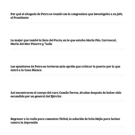
Por qué el abogado de Petro se reunió con la congresista que investigaba a su jefe,
el Presidente
La mujer que tumbó la lista del Pacto, en la que estaba María Fda. Carrascal,
María del Mar Pizarro y “Lalis
Los opositores de Petro no tuvieron más opción que criticar la puerta por la que
entró a la Casa Blanca
Así encontraron el cuerpo del cura Camilo Torres, 60 años después de haber sido
escondido por un general del Ejército
Regresar a la radio para comentar fútbol, la solución de Iván Mejía para luchar
contra la depresión