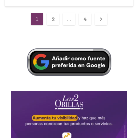
2
4
1
…