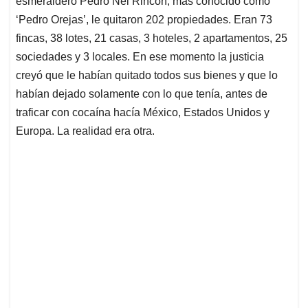
esmeraldero Pedro Nel Rincón, más conocido como
A
o
d
d
p
o
I
s
‘Pedro Orejas’, le quitaron 202 propiedades. Eran 73
p
k
n
fincas, 38 lotes, 21 casas, 3 hoteles, 2 apartamentos, 25
sociedades y 3 locales. En ese momento la justicia
creyó que le habían quitado todos sus bienes y que lo
habían dejado solamente con lo que tenía, antes de
traficar con cocaína hacía México, Estados Unidos y
Europa. La realidad era otra.