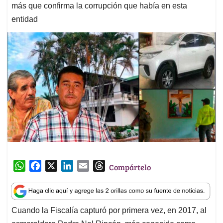
más que confirma la corrupción que había en esta
entidad
W
F
X
L
E
T
Compártelo
h
a
i
m
h
a
c
n
a
r
t
e
k
i
e
Cuando la Fiscalía capturó por primera vez, en 2017, al
s
b
e
l
a