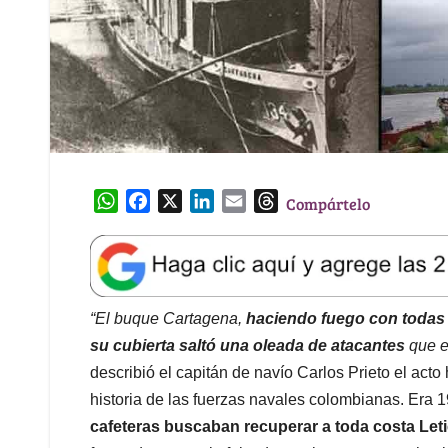
W
F
X
L
E
T
Compártelo
h
a
i
m
h
a
c
n
a
r
t
e
k
i
e
s
b
e
l
a
A
o
d
d
“El buque Cartagena,
haciendo fuego con todas
p
o
I
s
su cubierta saltó una oleada de atacantes
que es
p
k
n
describió el capitán de navío Carlos Prieto el acto
historia de las fuerzas navales colombianas. Era 
cafeteras buscaban recuperar a toda costa Leti