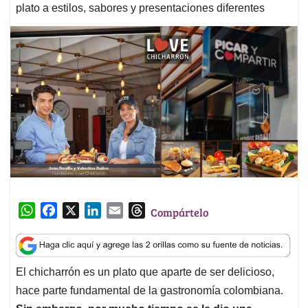
plato a estilos, sabores y presentaciones diferentes
W
F
X
L
E
T
Compártelo
h
a
i
m
h
a
c
n
a
r
t
e
k
i
e
El chicharrón es un plato que aparte de ser delicioso,
s
b
e
l
a
hace parte fundamental de la gastronomía colombiana.
A
o
d
d