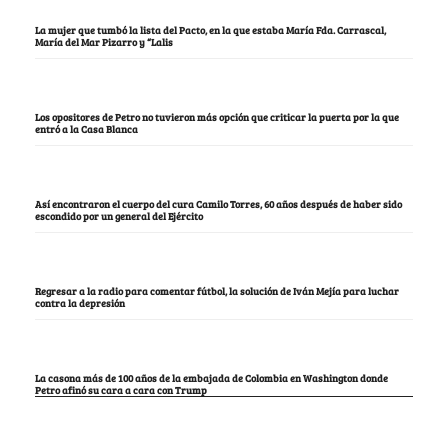
La mujer que tumbó la lista del Pacto, en la que estaba María Fda. Carrascal,
María del Mar Pizarro y “Lalis
Los opositores de Petro no tuvieron más opción que criticar la puerta por la que
entró a la Casa Blanca
Así encontraron el cuerpo del cura Camilo Torres, 60 años después de haber sido
escondido por un general del Ejército
Regresar a la radio para comentar fútbol, la solución de Iván Mejía para luchar
contra la depresión
La casona más de 100 años de la embajada de Colombia en Washington donde
Petro afinó su cara a cara con Trump