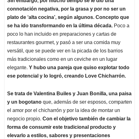
p
o
I
s
Sin embargo, por mucho tiempo se le dio una
p
k
n
connotación negativa, por la grasa y por no ser un
plato de ‘alta cocina’, según algunos.
Concepto que
se ha ido transformando en la última década.
Poco a
poco lo han incluido en preparaciones y cartas de
restaurantes gourmet, y pasó a ser una comida muy
versátil, que se puede ver en la picada de los barrios
más tradicionales como en un ceviche en un lugar
elegante.
Y hubo una pareja que quiso explotar todo
ese potencial y lo logró, creando Love Chicharrón.
Se trata de Valentina Builes y Juan Bonilla, una paisa
y un bogotano
que, además de ser esposos, comparten
el amor por el chicharrón y por la idea de montar un
negocio propio.
Con el objetivo también de cambiar la
forma de consumir este tradicional producto y
elevarlo a estilos, sabores y presentaciones