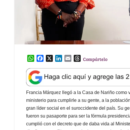
W
F
X
L
E
T
Compártelo
h
a
i
m
h
a
c
n
a
r
t
e
k
i
e
s
b
e
l
a
A
o
d
d
Francia Márquez llegó a la Casa de Nariño como v
p
o
I
s
ministerio para cumplirle a su gente, a la poblac
p
k
n
gran líder social en el suroccidente del país. Su ge
fueron su pasaporte para ser la fórmula presidenc
cumplió con el decreto que de daba vida al Ministe