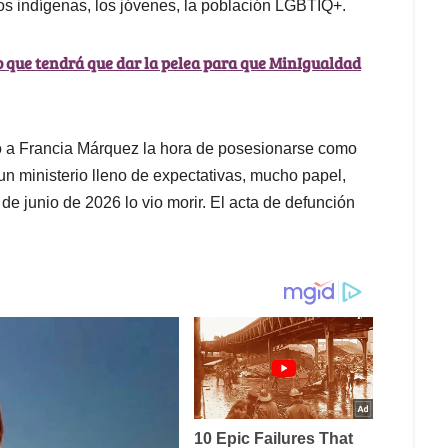
 los indígenas, los jóvenes, la población LGBTIQ+.
ro que tendrá que dar la pelea para que MinIgualdad
gó a Francia Márquez la hora de posesionarse como
un ministerio lleno de expectativas, mucho papel,
de junio de 2026 lo vio morir. El acta de defunción