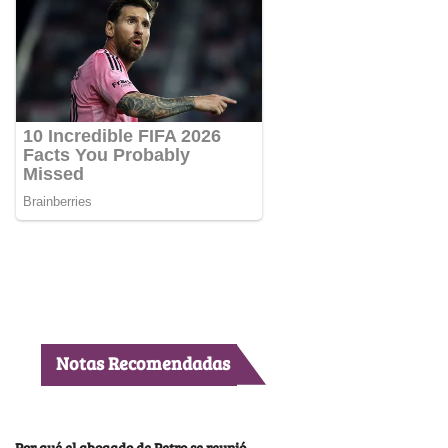
Notas Recomendadas
Por qué el abogado de Petro se reunió