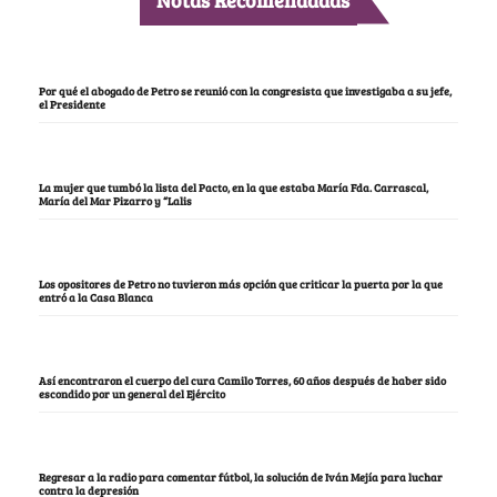
Por qué el abogado de Petro se reunió con la congresista que investigaba a su jefe,
el Presidente
La mujer que tumbó la lista del Pacto, en la que estaba María Fda. Carrascal,
María del Mar Pizarro y “Lalis
Los opositores de Petro no tuvieron más opción que criticar la puerta por la que
entró a la Casa Blanca
Así encontraron el cuerpo del cura Camilo Torres, 60 años después de haber sido
escondido por un general del Ejército
Regresar a la radio para comentar fútbol, la solución de Iván Mejía para luchar
contra la depresión