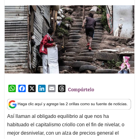
W
F
X
L
E
T
Compártelo
h
a
i
m
h
a
c
n
a
r
t
e
k
i
e
Así llaman al obligado equilibrio al que nos ha
s
b
e
l
a
habituado el capitalismo criollo con el fin de nivelar, o
A
o
d
d
p
o
I
s
mejor desnivelar, con un alza de precios general el