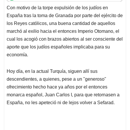
t
e
k
i
e
Con motivo de la torpe expulsión de los judíos en
s
b
e
l
a
España tras la toma de Granada por parte del ejército de
A
o
d
d
p
o
I
s
los Reyes católicos, una buena cantidad de aquellos
p
k
n
marchó al exilio hacia el entonces Imperio Otomano, el
cual los acogió con brazos abiertos al ser consciente del
aporte que los judíos españoles implicaba para su
economía.
Hoy día, en la actual Turquía, siguen allí sus
descendientes, a quienes, pese a un "generoso"
ofrecimiento hecho hace ya años por el entonces
monarca español, Juan Carlos I, para que retornasen a
España, no les apeteció ni de lejos volver a Sefarad.