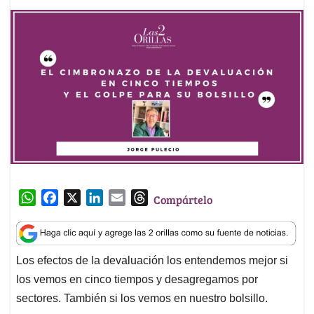
W
F
X
L
E
T
Compártelo
h
a
i
m
h
a
c
n
a
r
t
e
k
i
e
Los efectos de la devaluación los entendemos mejor si
s
b
e
l
a
los vemos en cinco tiempos y desagregamos por
A
o
d
d
p
o
I
s
sectores. También si los vemos en nuestro bolsillo.