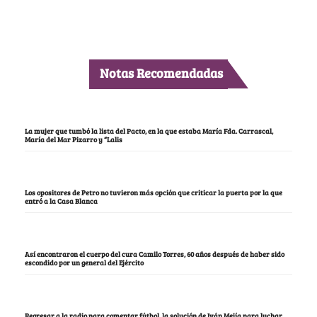
Notas Recomendadas
La mujer que tumbó la lista del Pacto, en la que estaba María Fda. Carrascal,
María del Mar Pizarro y “Lalis
Los opositores de Petro no tuvieron más opción que criticar la puerta por la que
entró a la Casa Blanca
Así encontraron el cuerpo del cura Camilo Torres, 60 años después de haber sido
escondido por un general del Ejército
Regresar a la radio para comentar fútbol, la solución de Iván Mejía para luchar