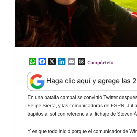
W
F
X
L
E
T
Compártelo
h
a
i
m
h
a
c
n
a
r
t
e
k
i
e
s
b
e
l
a
A
o
d
d
En una batalla campal se convirtió Twitter despué
p
o
I
s
Felipe Sierra, y las comunicadoras de ESPN, Julia
p
k
n
trapitos al sol con referencia al fichaje de Steven Á
Y es que todo inició porque el comunicador de Win