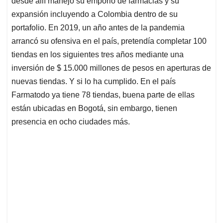
p
o
I
s
desde allí manejó su emporio de farmacias y su
p
k
n
expansión incluyendo a Colombia dentro de su
portafolio. En 2019, un año antes de la pandemia
arrancó su ofensiva en el país, pretendía completar 100
tiendas en los siguientes tres años mediante una
inversión de $ 15.000 millones de pesos en aperturas de
nuevas tiendas. Y si lo ha cumplido. En el país
Farmatodo ya tiene 78 tiendas, buena parte de ellas
están ubicadas en Bogotá, sin embargo, tienen
presencia en ocho ciudades más.