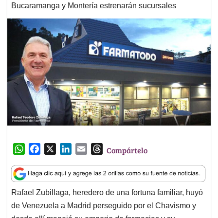
Bucaramanga y Montería estrenarán sucursales
W
F
X
L
E
T
Compártelo
h
a
i
m
h
a
c
n
a
r
t
e
k
i
e
Rafael Zubillaga, heredero de una fortuna familiar, huyó
s
b
e
l
a
de Venezuela a Madrid perseguido por el Chavismo y
A
o
d
d