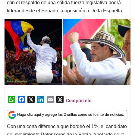
con el respaldo de una sólida fuerza legislativa podrá
liderar desde el Senado la oposición a De la Espriella
W
F
X
L
E
T
Compártelo
h
a
i
m
h
a
c
n
a
r
t
e
k
i
e
Con una corta diferencia que bordeó el 1%, el candidato
s
b
e
l
a
del movimiento Defensores de la Patria, Abelardo de la