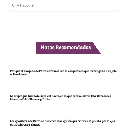
Notas Recomendadas
Por qué el abogado de Petro se reunió con la congresista que investigaba a su jefe,
el Presidente
La mujer que tumbó la lista del Pacto, en la que estaba María Fda. Carrascal,
María del Mar Pizarro y “Lalis
Los opositores de Petro no tuvieron más opción que criticar la puerta por la que
entró a la Casa Blanca