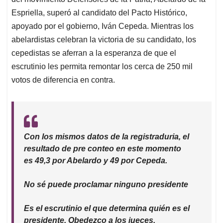
A
o
d
d
p
o
I
s
Espriella, superó al candidato del Pacto Histórico,
p
k
n
apoyado por el gobierno, Iván Cepeda. Mientras los
abelardistas celebran la victoria de su candidato, los
cepedistas se aferran a la esperanza de que el
escrutinio les permita remontar los cerca de 250 mil
votos de diferencia en contra.
Con los mismos datos de la registraduria, el
resultado de pre conteo en este momento
es 49,3 por Abelardo y 49 por Cepeda.
No sé puede proclamar ninguno presidente
Es el escrutinio el que determina quién es el
presidente. Obedezco a los jueces.