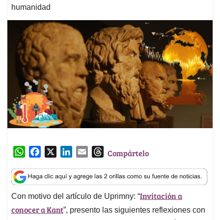
humanidad
W
F
X
L
E
T
Compártelo
h
a
i
m
h
a
c
n
a
r
t
e
k
i
e
Invitación a
Con motivo del artículo de Uprimny: “
s
b
e
l
a
conocer a Kant
A
o
d
d
”, presento las siguientes reflexiones con