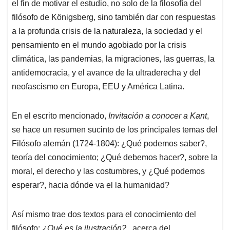
p
o
I
s
el fin de motivar el estudio, no solo de la filosofía del
p
k
n
filósofo de Königsberg, sino también dar con respuestas
a la profunda crisis de la naturaleza, la sociedad y el
pensamiento en el mundo agobiado por la crisis
climática, las pandemias, la migraciones, las guerras, la
antidemocracia, y el avance de la ultraderecha y del
neofascismo en Europa, EEU y América Latina.
En el escrito mencionado,
Invitación a conocer a Kant
,
se hace un resumen sucinto de los principales temas del
Filósofo alemán (1724-1804): ¿Qué podemos saber?,
teoría del conocimiento; ¿Qué debemos hacer?, sobre la
moral, el derecho y las costumbres, y ¿Qué podemos
esperar?, hacia dónde va el la humanidad?
Así mismo trae dos textos para el conocimiento del
filósofo:
¿Qué es la ilustración?
, acerca del