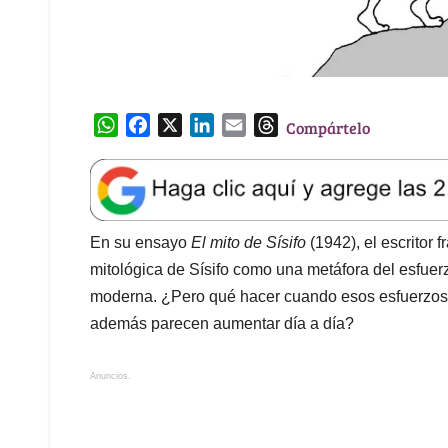
W
F
X
L
E
T
Compártelo
h
a
i
m
h
a
c
n
a
r
t
e
k
i
e
s
b
e
l
a
A
o
d
d
En su ensayo
El mito de Sísifo
(1942), el escritor 
p
o
I
s
mitológica de Sísifo como una metáfora del esfuer
p
k
n
moderna. ¿Pero qué hacer cuando esos esfuerzos n
además parecen aumentar día a día?
Anuncios.