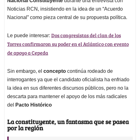
p
o
I
s
Nacional Constituyente
durante una entrevista con
p
k
n
Noticias RCN, insistiendo en la idea de un “Acuerdo
Nacional” como pieza central de su propuesta política.
Dos congresistas del clan de los
Le puede interesar:
Torres confirmaron su poder en el Atlántico con evento
de apoyo a Cepeda
Sin embargo, el
concepto
continúa rodeado de
interrogantes ya que el candidato oficialista ha enfriado
la idea en sus diferentes discursos públicos, pero no la
descarta para mantener el apoyo de los más radicales
del
Pacto Histórico
La constituyente, un fantasma que se pasea
por la región