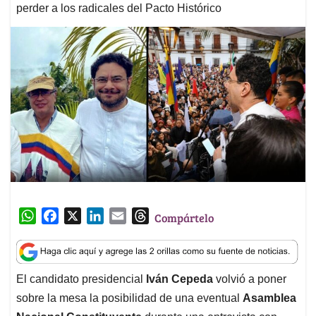
perder a los radicales del Pacto Histórico
W
F
X
L
E
T
Compártelo
h
a
i
m
h
a
c
n
a
r
t
e
k
i
e
El candidato presidencial
Iván Cepeda
volvió a poner
s
b
e
l
a
sobre la mesa la posibilidad de una eventual
Asamblea
A
o
d
d