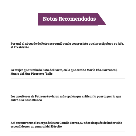
Notas Recomendadas
Por qué el abogado de Petro se reunió con la congresista que investigaba a su jefe,
el Presidente
La mujer que tumbó la lista del Pacto, en la que estaba María Fda. Carrascal,
María del Mar Pizarro y “Lalis
Los opositores de Petro no tuvieron más opción que criticar la puerta por la que
entró a la Casa Blanca
Así encontraron el cuerpo del cura Camilo Torres, 60 años después de haber sido
escondido por un general del Ejército