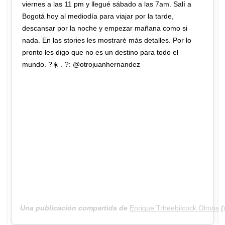
viernes a las 11 pm y llegué sábado a las 7am. Salí a
Bogotá hoy al mediodía para viajar por la tarde,
descansar por la noche y empezar mañana como si
nada. En las stories les mostraré más detalles. Por lo
pronto les digo que no es un destino para todo el
mundo. ?☀️ . ?: @otrojuanhernandez
Una publicación compartida de
Enrique Trheebilcock Olmos
(