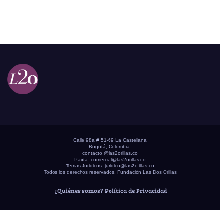
Calle 98a # 51-69 La Castellana
Bogotá, Colombia.
contacto @las2orillas.co
Pauta:
comercial@las2orillas.co
Temas Juridicos:
juridico@las2orillas.co
Todos los derechos reservados. Fundación Las Dos Orillas
¿Quiénes somos?
Política de Privacidad