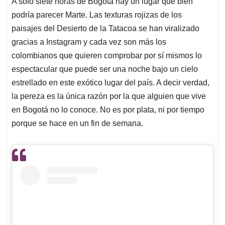
A solo siete horas de Bogotá hay un lugar que bien
s
b
e
l
a
podría parecer Marte. Las texturas rojizas de los
A
o
d
d
p
o
I
s
paisajes del Desierto de la Tatacoa se han viralizado
p
k
n
gracias a Instagram y cada vez son más los
colombianos que quieren comprobar por sí mismos lo
espectacular que puede ser una noche bajo un cielo
estrellado en este exótico lugar del país. A decir verdad,
la pereza es la única razón por la que alguien que vive
en Bogotá no lo conoce. No es por plata, ni por tiempo
porque se hace en un fin de semana.