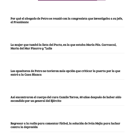
Por qué el abogado de Petro se reunió con la congresista que investigaba a su jefe,
el Presidente
La mujer que tumbó la lista del Pacto, en la que estaba María Fda. Carrascal,
María del Mar Pizarro y “Lalis
Los opositores de Petro no tuvieron más opción que criticar la puerta por la que
entró a la Casa Blanca
Así encontraron el cuerpo del cura Camilo Torres, 60 años después de haber sido
escondido por un general del Ejército
Regresar a la radio para comentar fútbol, la solución de Iván Mejía para luchar
contra la depresión