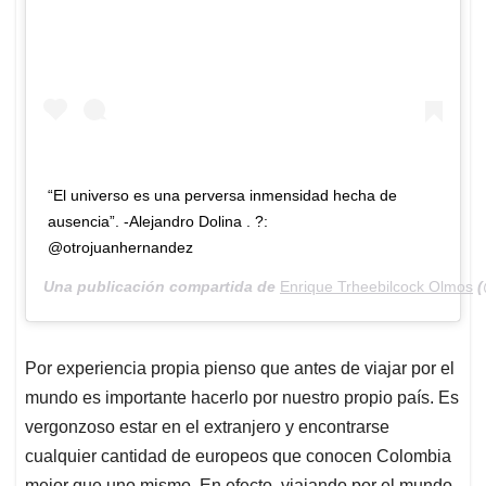
“El universo es una perversa inmensidad hecha de
ausencia”. -Alejandro Dolina . ?:
@otrojuanhernandez
Una publicación compartida de
Enrique Trheebilcock Olmos
(
Por experiencia propia pienso que antes de viajar por el
mundo es importante hacerlo por nuestro propio país. Es
vergonzoso estar en el extranjero y encontrarse
cualquier cantidad de europeos que conocen Colombia
mejor que uno mismo. En efecto, viajando por el mundo