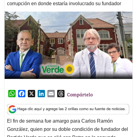
corrupción en donde estaría involucrado su fundador
W
F
X
L
E
T
Compártelo
h
a
i
m
h
a
c
n
a
r
t
e
k
i
e
El fin de semana fue amargo para Carlos Ramón
s
b
e
l
a
González, quien por su doble condición de fundador del
A
o
d
d