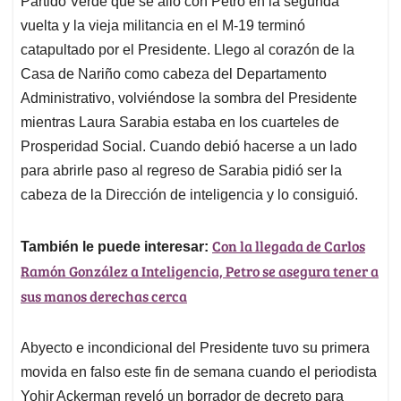
p
o
I
s
Partido Verde que se alió con Petro en la segunda
p
k
n
vuelta y la vieja militancia en el M-19 terminó
catapultado por el Presidente. Llego al corazón de la
Casa de Nariño como cabeza del Departamento
Administrativo, volviéndose la sombra del Presidente
mientras Laura Sarabia estaba en los cuarteles de
Prosperidad Social. Cuando debió hacerse a un lado
para abrirle paso al regreso de Sarabia pidió ser la
cabeza de la Dirección de inteligencia y lo consiguió.
Con la llegada de Carlos
También le puede interesar:
Ramón González a Inteligencia, Petro se asegura tener a
sus manos derechas cerca
Abyecto e incondicional del Presidente tuvo su primera
movida en falso este fin de semana cuando el periodista
Yohir Ackerman reveló un borrador de decreto para